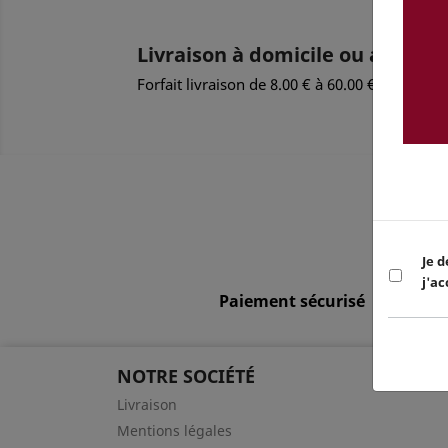
Livraison à domicile ou au bur
Forfait livraison de 8.00 € à 60.00 € selon di
Je d
j'ac
Paiement sécurisé
NOTRE SOCIÉTÉ
Livraison
Mentions légales