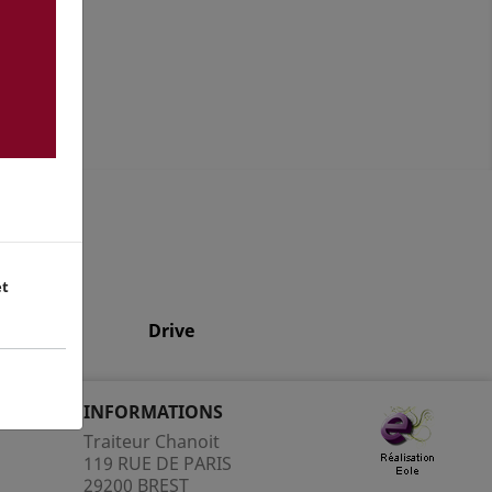
nditions
et
Drive
INFORMATIONS
Traiteur Chanoit
119 RUE DE PARIS
29200 BREST