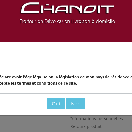
eau
stance. Tarifs de vente à emporter TVA inclus
Voir les Termes et Co
éclare avoir l'âge légal selon la législation de mon pays de résidence 
cepte les termes et conditions de ce site.
Livraison à domicile/bureau
Oui
Non
VOTRE COMPTE
Informations personnelles
Retours produit